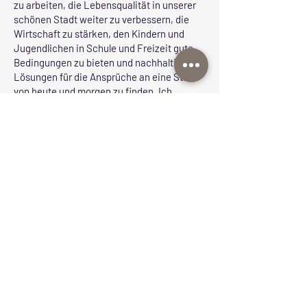
zu arbeiten, die Lebensqualität in unserer
schönen Stadt weiter zu verbessern, die
Wirtschaft zu stärken, den Kindern und
Jugendlichen in Schule und Freizeit gute
Bedingungen zu bieten und nachhaltige
Lösungen für die Ansprüche an eine Stadt
von heute und morgen zu finden. Ich
möchte die offene Kommunikation und die
aktive Bürgerbeteiligung weiter fördern,
damit jede Stimme gehört wird.
Lemgo, das ist jeder einzelne von uns.
Lemgo, das sind wir alle.
Ich würde mich sehr freuen, wenn wir
unseren Weg mit Vertrauen in die Stadt,
Vernunft, Augenmaß und Verantwortung
gemeinsam fortsetzen!
Ihr
Markus Baier