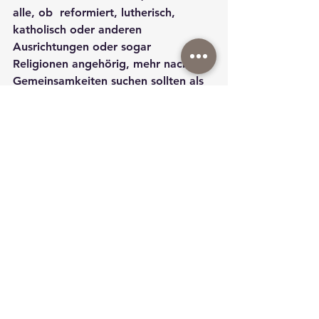
alle, ob  reformiert, lutherisch, 
katholisch oder anderen 
Ausrichtungen oder sogar  
Religionen angehörig, mehr nach 
Gemeinsamkeiten suchen sollten als 
nach  dem, was uns trennt. Das 
sollte in der Lokalpolitik so sein, 
aber auch  in der Nachbarschaft. 
Die Kirchengemeinde St. Marien hat 
mich zu diesen  vorgebrachten 
Gedanken inspiriert. Ich wünsche der 
Gemeinde, dass sie  zum Wohl 
unserer Stadt noch viele 
Jahrhunderte eine frohe Botschaft  
verkünden kann und gute Impulse 
setzt. Ich bin mir sicher, dass die  
Gemeinde die Stadt noch viele 
Generationen nicht nur durch das  